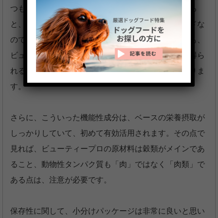
つものです。しかし、これだけの機能性成分を含める
と、かなり高価なフードになるはずです。国産フードな
ので輸送コストがあまりかからないことを考慮しても、
ビューティプロの価格では、果たして十分な効果が得ら
れる品質の成分が含まれているのかどうかは気になりま
す。
さらに、こういった機能性成分は、ベースの栄養摂取が
しっかりしていて、初めて有効活用されます。その点で
見れば、ビューティープロの原材料は穀類がメインであ
ること、動物性タンパク質も「肉」ではなく「肉類」で
ある点は、注意が必要です。
保存性に関して、小分けパッケージは非常に良いと思い