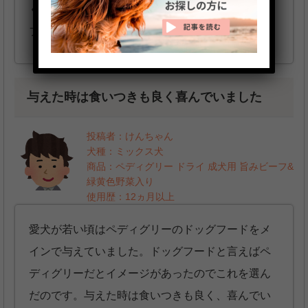
く、健康そのものに愛犬が育ったのでこのドッグ
フードをメインにしていました。
与えた時は食いつきも良く喜んでいました
投稿者：けんちゃん
犬種：ミックス犬
商品：ペディグリー ドライ 成犬用 旨みビーフ&
緑黄色野菜入り
使用歴：12ヵ月以上
愛犬が若い頃はペディグリーのドッグフードをメ
インで与えていました。ドッグフードと言えばペ
ディグリーだとイメージがあったのでこれを選ん
だのです。与えた時は食いつきも良く、喜んでい