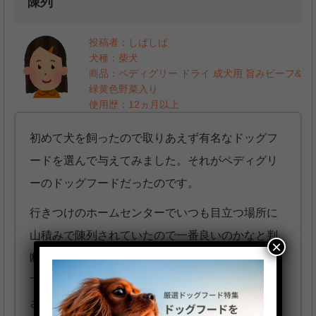
陳列
投稿者：しばしば
犬種：柴犬
商品：ペディグリー ドライ 成犬用 旨みビーフ&
緑黄色野菜入り
使用歴：12ヵ月以上
初めて犬を飼ったので取りあえず有名なドッグフ
ードを選んで与えてみました。それがペディグリ
ーのドッグフードだったのです。
行きつけのホームセンターでいつも目立つ場所に
山積みで陳列されていたので一番良いのかなと判
×
断しました。愛犬の食いつきもとても良く、喜ん
で食べていました。ウンチもあまり臭わず色や固
さも問題ない様に見えました。お腹を壊す事も無