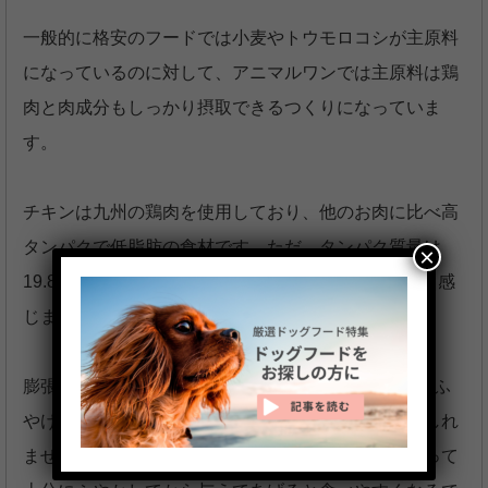
一般的に格安のフードでは小麦やトウモロコシが主原料
になっているのに対して、アニマルワンでは主原料は鶏
肉と肉成分もしっかり摂取できるつくりになっていま
す。
チキンは九州の鶏肉を使用しており、他のお肉に比べ高
タンパクで低脂肪の食材です。ただ、タンパク質量は
×
19.8%と低いため炭水化物の割合が高すぎるようにも感
じます。
膨張剤を使用しないため1粒に重量感があり、固めでふ
やけにくいため幼齢犬や老齢犬には食べづらいかもしれ
ませんが、幼齢犬や老齢犬にはしっかりと時間を取って