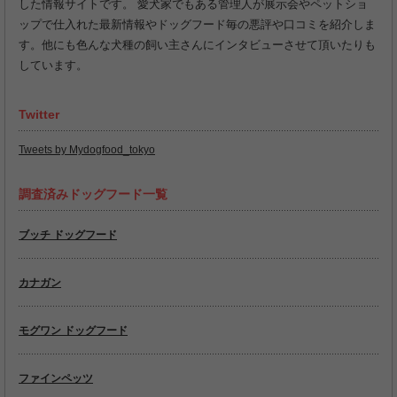
した情報サイトです。 愛犬家でもある管理人が展示会やペットショ
ップで仕入れた最新情報やドッグフード毎の悪評や口コミを紹介しま
す。他にも色んな犬種の飼い主さんにインタビューさせて頂いたりも
しています。
Twitter
Tweets by Mydogfood_tokyo
調査済みドッグフード一覧
ブッチ ドッグフード
カナガン
モグワン ドッグフード
ファインペッツ