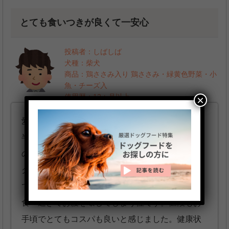
とても食いつきが良くて一安心
投稿者：しばしば
犬種：柴犬
商品：鶏ささみ入り 鶏ささみ・緑黄色野菜・小
魚・チーズ入
使用歴：12ヵ月以上
×
愛犬が歳を取って食欲が落ちたので大好きそうな
半生タイプでチーズ味の物を探していました。そ
の時に見つけたのがこのゲインズパックンのドッ
グフードです。与えた所、とても食いつきが良く
て一安心でした。しかしとてもよく食べるので、
食べ過ぎてお腹を壊してしまう位です。値段もお
手頃でとてもコスパも良いと感じました。健康状